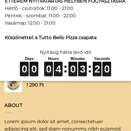
ÉTTEREM NYITVATARTÁS HELYBEN FOGYASZTÁSRA
Szent András Ogre csapolt (5,6%) 1 liter
Hétfő - csütörtök: 11:00 - 21:00
2 200
Ft
Péntek - szombat: 11:00 - 22:00
Vasárnap: 12:00 - 21:00
Szénsavmentes ásványvíz (0,5 l) + betétdíj
Köszönettel: a Tutto Bello Pizza csapata
540
Ft
Nyitásig hátra lévő idő
Szénsavas ásványvíz (0,5 l) + betétdíj
540
Ft
0
0
0
0
0
0
0
0
0
4
4
4
0
0
0
3
3
3
2
2
2
0
0
0
0
0
0
4
0
3
2
0
Napi ajánlatunk
1 290
Ft
ABOUT
Lorem ipsum dolor sit amet, consectetuer
adipiscing elit, sed diam nonummy nibh euismod