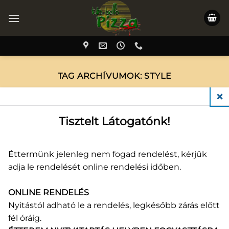
Skip
to
content
TAG ARCHÍVUMOK:
STYLE
Nem található semmi
CLO
Tisztelt Látogatónk!
It seems we can’t find what you’re looking for.
Perhaps searching can help.
Éttermünk jelenleg nem fogad rendelést, kérjük
adja le rendelését online rendelési időben.
ONLINE RENDELÉS
Nyitástól adható le a rendelés, legkésőbb zárás előtt
PRODUCTS
fél óráig.