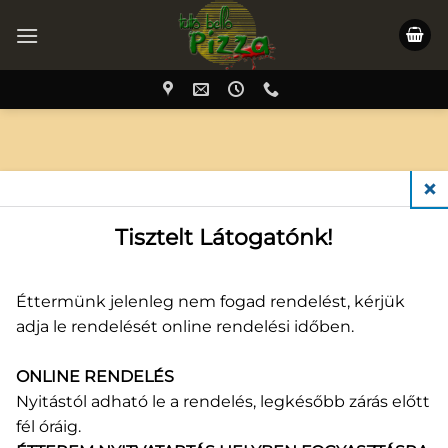
Skip
to
content
Elfelejtett jelszó? A felhasználói név, vagy email cím
megadását követően küldünk egy hivatkozást,
CLO
amelynek segítségével új jelszót lehet létrehozni
Tisztelt Látogatónk!
email-en keresztül.
Kötelező
Felhasználónév vagy e-mail cím
*
Éttermünk jelenleg nem fogad rendelést, kérjük
adja le rendelését online rendelési időben.
ONLINE RENDELÉS
ÚJ JELSZÓ IGÉNYLÉSE
Nyitástól adható le a rendelés, legkésőbb zárás előtt
fél óráig.