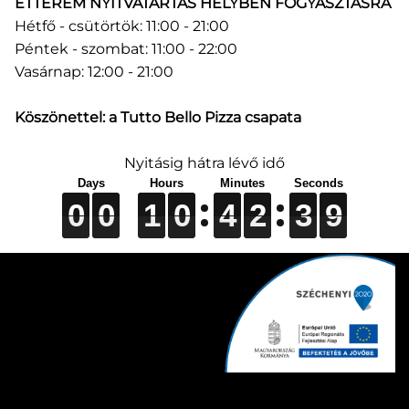
ÉTTEREM NYITVATARTÁS HELYBEN FOGYASZTÁSRA
Hétfő - csütörtök: 11:00 - 21:00
Péntek - szombat: 11:00 - 22:00
Vasárnap: 12:00 - 21:00
TUTTO BELLO PIZZÉRIA & ÉTTEREM © 2018-2024.
Köszönettel: a Tutto Bello Pizza csapata
Minden jog fenntartva!
Nyitásig hátra lévő idő
IT & WEB & SEC:
MorNeo IT
// SZÁMLÁZÁS:
Számlázz.hu
// WEBHOSTING:
MikroVPS Kft.
0
0
0
0
0
0
1
1
1
0
0
0
4
4
4
2
2
2
3
3
3
8
9
9
0
0
1
0
4
2
3
8