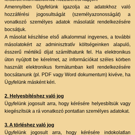
Amennyiben Ügyfelünk igazolja az adatokhoz való
hozzáférési jogosultságát (személyazonosságát) a
vonatkozó személyes adatok másolatát rendelkezésére
bocsátjuk.
A másolat készítése első alkalommal ingyenes, a további
másolatokért az adminisztratív költségeinken alapuló,
ésszerű mértékű díjat számíthatunk fel. Ha elektronikus
úton nyújtott be kérelmet, az információkat széles körben
használt elektronikus formátumban kell rendelkezésére
bocsátanunk (pl. PDF vagy Word dokumentum) kivéve, ha
Ügyfelünk másként kéri.
2. Helyesbítéshez való jog
Ügyfelünk jogosult arra, hogy kérésére helyesbítsük vagy
kiegészítsük a rá vonatkozó pontatlan személyes adatokat.
3. A törléshez való jog
Ügyfelünk jogosult arra, hogy kérésére indokolatlan