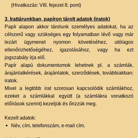
(Hivatkozás: VIII. fejezet 8. pont)‌
3. Irattárunkban, papíron tárolt adatok (iratok)
Papír alapon akkor tárolunk személyes adatokat, ha az
célszerű vagy szükséges egy folyamatban lévő vagy már
lezárt ügymenet nyomon követéséhez, utólagos
ellenőrizhetőségéhez, igazolásához, vagy ha ezt
jogszabály írja elő.
Papír alapú dokumentumok lehetnek pl. a számlák,
árajánlatkérések, árajánlatok, szerződések, továbbiakban:
iratok.
Mivel a legtöbb irat szorosan kapcsolódik számlákhoz,
ezeket a számlákkal együtt (a számlákra vonatkozó
előírások szerint) kezeljük és őrizzük meg.
Kezelt adatok:
Név, cím, telefonszám, e-mail cím.