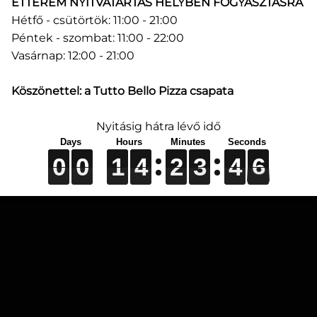
ÉTTEREM NYITVATARTÁS HELYBEN FOGYASZTÁSRA
Hétfő - csütörtök: 11:00 - 21:00
ONLINE RENDELÉS
Péntek - szombat: 11:00 - 22:00
Vasárnap: 12:00 - 21:00
ÉTLAP
Köszönettel: a Tutto Bello Pizza csapata
SZÉCHENYI 2020
Nyitásig hátra lévő idő
0
0
0
0
0
0
1
1
1
4
4
4
2
2
2
3
3
3
4
4
4
6
7
6
0
0
1
4
2
3
4
7