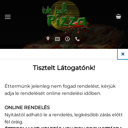
Skip
to
content
CLO
Tisztelt Látogatónk!
Üdvözli Önt a
Éttermünk jelenleg nem fogad rendelést, kérjük
adja le rendelését online rendelési időben.
TUTTO BELLO
ONLINE RENDELÉS
PIZZÉRIA
Nyitástól adható le a rendelés, legkésőbb zárás előtt
fél óráig.