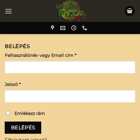
Skip
to
content
BELÉPÉS
Felhasználónév vagy Email cím
*
Jelszó
*
Emlékezz rám
BELÉPÉS