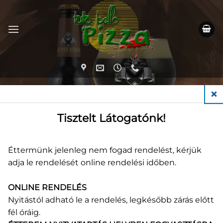
Skip
to
content
KEZDŐLAP
/
SÖRÖK
CLO
Tisztelt Látogatónk!
Éttermünk jelenleg nem fogad rendelést, kérjük
adja le rendelését online rendelési időben.
ONLINE RENDELÉS
Nyitástól adható le a rendelés, legkésőbb zárás előtt
fél óráig.