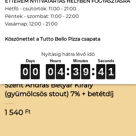
ÉTTEREM NYITVATARTÁS HELYBEN FOGYASZTÁSRA
Hétfő - csütörtök: 11:00 - 21:00
Péntek - szombat: 11:00 - 22:00
Vasárnap: 12:00 - 21:00
Köszönettel: a Tutto Bello Pizza csapata
Nyitásig hátra lévő idő
0
0
0
0
0
0
0
0
0
4
4
4
3
3
3
9
9
9
4
4
4
1
1
1
0
0
0
4
3
9
4
1
Szent András Betyár Király
(gyümölcsös stout) 7% + betétdíj
1 540
Ft