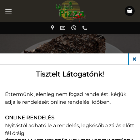
Skip
to
content
KEZDŐLAP
/
DESSZERTEK
CLO
Tisztelt Látogatónk!
Éttermünk jelenleg nem fogad rendelést, kérjük
adja le rendelését online rendelési időben.
ONLINE RENDELÉS
Nyitástól adható le a rendelés, legkésőbb zárás előtt
fél óráig.