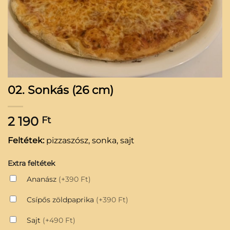
02. Sonkás (26 cm)
2 190
Ft
Feltétek:
pizzaszósz, sonka, sajt
Extra feltétek
Ananász
(+390 Ft)
Csípős zöldpaprika
(+390 Ft)
Sajt
(+490 Ft)