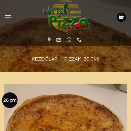
Skip
to
content
KEZDŐLAP
/
PIZZÁK (26 CM)
26 cm