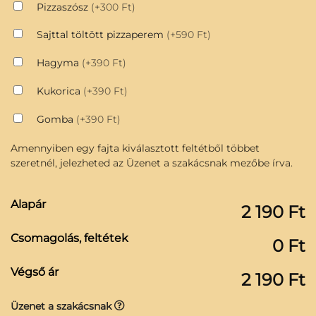
Pizzaszósz
(+300 Ft)
Sajttal töltött pizzaperem
(+590 Ft)
Hagyma
(+390 Ft)
Kukorica
(+390 Ft)
Gomba
(+390 Ft)
Amennyiben egy fajta kiválasztott feltétből többet
szeretnél, jelezheted az Üzenet a szakácsnak mezőbe írva.
Alapár
2 190 Ft
Csomagolás, feltétek
0 Ft
Végső ár
2 190 Ft
Üzenet a szakácsnak