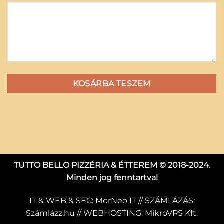
KOSÁRBA TESZEM
TUTTO BELLO PIZZÉRIA & ÉTTEREM © 2018-2024.
Minden jog fenntartva!
IT & WEB & SEC:
MorNeo IT
// SZÁMLÁZÁS:
Számlázz.hu
// WEBHOSTING:
MikroVPS Kft.