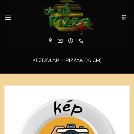
Skip
to
content
KEZDŐLAP
/
PIZZÁK (26 CM)