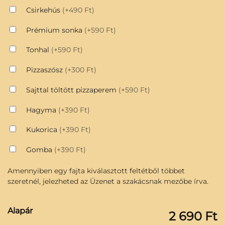
Csirkehús
(+490 Ft)
Prémium sonka
(+590 Ft)
Tonhal
(+590 Ft)
Pizzaszósz
(+300 Ft)
Sajttal töltött pizzaperem
(+590 Ft)
Hagyma
(+390 Ft)
Kukorica
(+390 Ft)
Gomba
(+390 Ft)
Amennyiben egy fajta kiválasztott feltétből többet
szeretnél, jelezheted az Üzenet a szakácsnak mezőbe írva.
Alapár
2 690 Ft