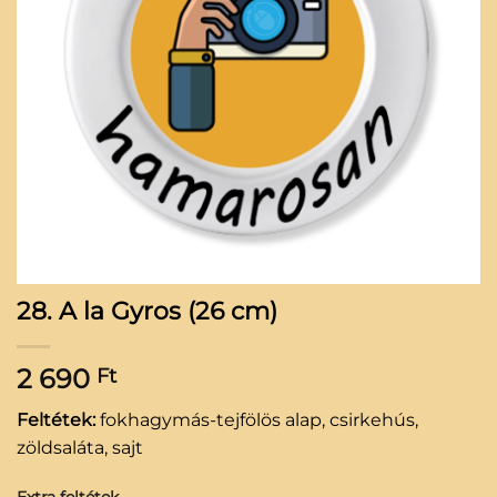
28. A la Gyros (26 cm)
2 690
Ft
Feltétek:
fokhagymás-tejfölös alap, csirkehús,
zöldsaláta, sajt
Extra feltétek