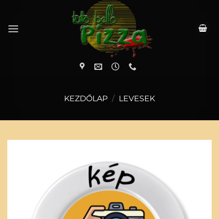
Skip
to
content
KEZDŐLAP
/
LEVESEK