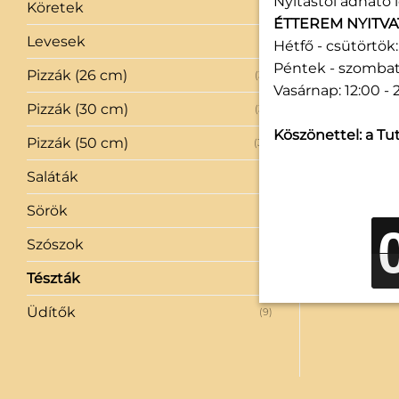
Nyitástól adható l
Köretek
(1)
ÉTTEREM NYITVA
Levesek
(2)
Hétfő - csütörtök: 
Péntek - szombat:
Pizzák (26 cm)
(35)
Vasárnap: 12:00 - 
Pizzák (30 cm)
(35)
Köszönettel: a Tut
Pizzák (50 cm)
(34)
Saláták
(3)
Sörök
(11)
Szószok
(6)
Tészták
(4)
Üdítők
(9)