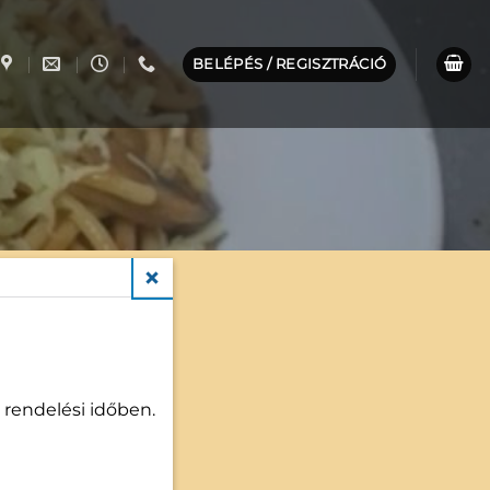
BELÉPÉS / REGISZTRÁCIÓ
CLOSE
káns milánói
490
Ft
 rendelési időben.