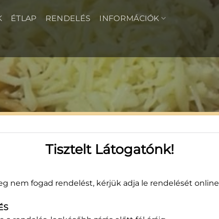
K
ÉTLAP
RENDELÉS
INFORMÁCIÓK
Pi
Tisztelt Látogatónk!
2 
g nem fogad rendelést, kérjük adja le rendelését online
ÉS