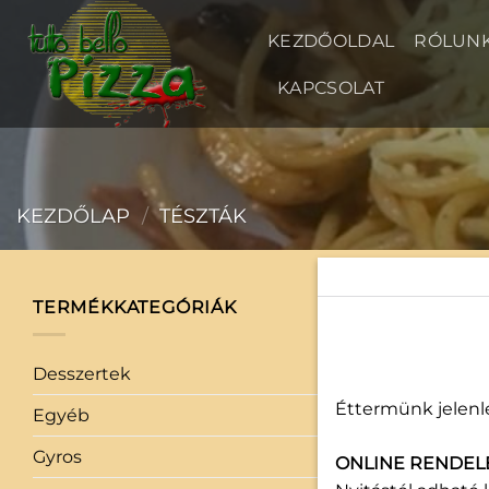
Skip
to
KEZDŐOLDAL
RÓLUN
content
KAPCSOLAT
KEZDŐLAP
/
TÉSZTÁK
TERMÉKKATEGÓRIÁK
Desszertek
(3)
Éttermünk jelenle
Egyéb
(0)
Gyros
(1)
ONLINE RENDEL