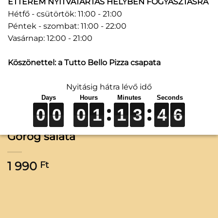
ÉTTEREM NYITVATARTÁS HELYBEN FOGYASZTÁSRA
Hétfő - csütörtök: 11:00 - 21:00
Péntek - szombat: 11:00 - 22:00
Vasárnap: 12:00 - 21:00
Köszönettel: a Tutto Bello Pizza csapata
Nyitásig hátra lévő idő
0
0
0
0
0
0
0
0
0
1
1
1
1
1
1
3
3
3
4
4
4
6
6
6
0
0
0
1
1
3
4
6
Görög saláta
1 990
Ft