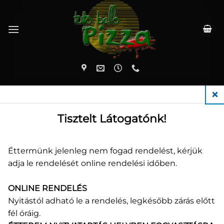
Skip
to
content
KEZDŐLAP
/
SALÁTÁK
CLO
Tisztelt Látogatónk!
Éttermünk jelenleg nem fogad rendelést, kérjük
adja le rendelését online rendelési időben.
ONLINE RENDELÉS
Nyitástól adható le a rendelés, legkésőbb zárás előtt
fél óráig.