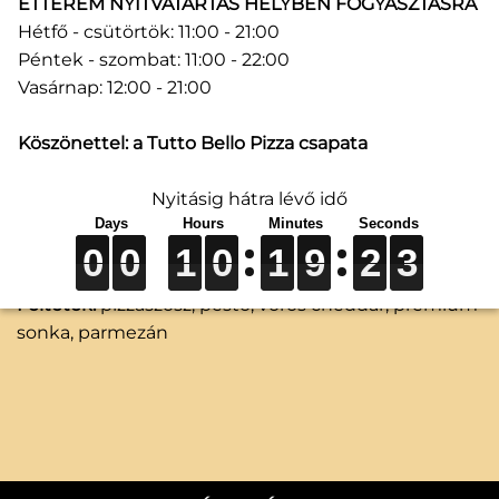
ÉTTEREM NYITVATARTÁS HELYBEN FOGYASZTÁSRA
Hétfő - csütörtök: 11:00 - 21:00
Péntek - szombat: 11:00 - 22:00
Vasárnap: 12:00 - 21:00
Köszönettel: a Tutto Bello Pizza csapata
34. Pizza Tutto Bello (26 cm)
Nyitásig hátra lévő idő
0
0
0
0
0
0
1
1
1
0
0
0
1
1
1
9
9
9
2
2
2
3
3
3
0
0
1
0
1
9
2
3
2 690
Ft
Feltétek:
pizzaszósz, pesto, vörös cheddar, prémium
sonka, parmezán