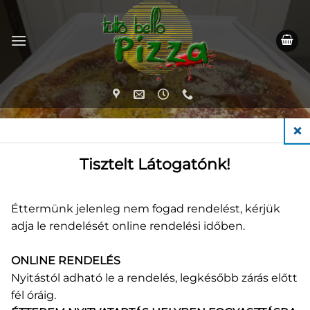
Skip
to
content
KEZDŐLAP
/
PIZZÁK (26 CM)
CLO
Tisztelt Látogatónk!
Éttermünk jelenleg nem fogad rendelést, kérjük
adja le rendelését online rendelési időben.
26 cm
ONLINE RENDELÉS
Nyitástól adható le a rendelés, legkésőbb zárás előtt
fél óráig.