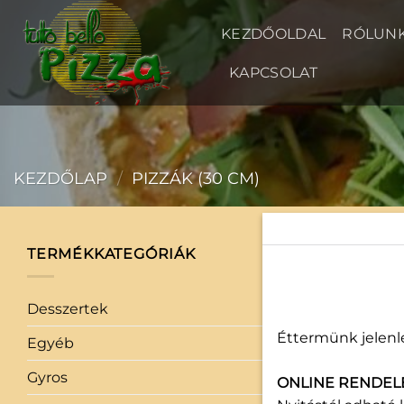
Skip
to
KEZDŐOLDAL
RÓLUN
content
KAPCSOLAT
KEZDŐLAP
/
PIZZÁK (30 CM)
TERMÉKKATEGÓRIÁK
30 cm
Desszertek
(3)
Éttermünk jelenle
Egyéb
(0)
Gyros
(1)
ONLINE RENDEL