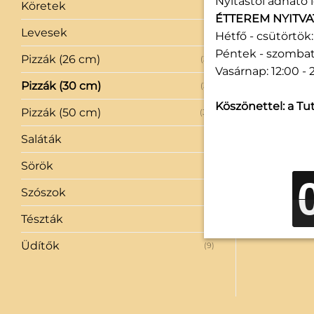
Nyitástól adható l
Köretek
(1)
ÉTTEREM NYITVA
Levesek
(2)
Hétfő - csütörtök: 
Péntek - szombat:
Pizzák (26 cm)
(35)
Vasárnap: 12:00 - 
Pizzák (30 cm)
(35)
Köszönettel: a Tut
Pizzák (50 cm)
(34)
Saláták
(3)
Sörök
(11)
Szószok
(6)
Tészták
(4)
Üdítők
(9)