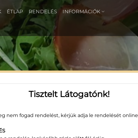
K
ÉTLAP
RENDELÉS
INFORMÁCIÓK
32
Tisztelt Látogatónk!
cm
g nem fogad rendelést, kérjük adja le rendelését online
3 
ÉS
Felté