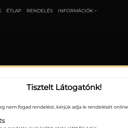
K
ÉTLAP
RENDELÉS
INFORMÁCIÓK
28.
Tisztelt Látogatónk!
7 
g nem fogad rendelést, kérjük adja le rendelését online
Felté
sajt
ÉS