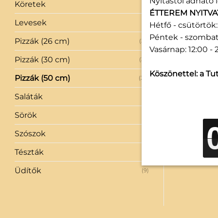
Nyitástól adható l
Köretek
(1)
ÉTTEREM NYITVA
Levesek
(2)
Hétfő - csütörtök: 
Péntek - szombat:
Pizzák (26 cm)
(35)
Vasárnap: 12:00 - 
Pizzák (30 cm)
(35)
Köszönettel: a Tut
Pizzák (50 cm)
(34)
Saláták
(3)
Sörök
(11)
Szószok
(6)
Tészták
(4)
Üdítők
(9)