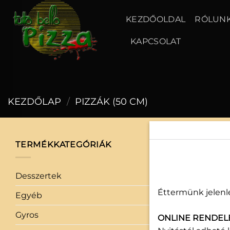
Skip
to
KEZDŐOLDAL
RÓLUN
content
KAPCSOLAT
KEZDŐLAP
/
PIZZÁK (50 CM)
TERMÉKKATEGÓRIÁK
50 cm
Desszertek
(3)
Éttermünk jelenle
Egyéb
(0)
Gyros
(1)
ONLINE RENDEL