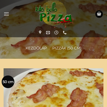
Skip
to
content
KEZDŐLAP
/
PIZZÁK (50 CM)
50 cm