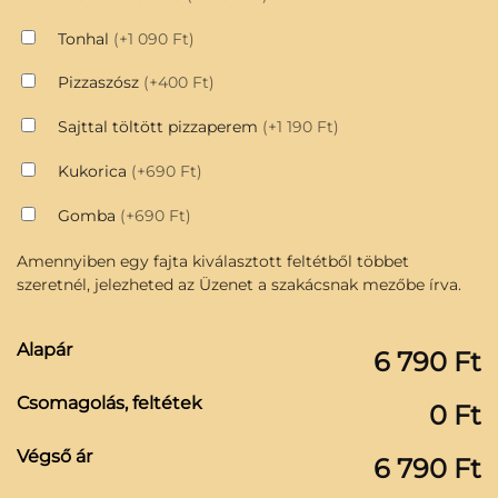
Tonhal
(+1 090 Ft)
Pizzaszósz
(+400 Ft)
Sajttal töltött pizzaperem
(+1 190 Ft)
Kukorica
(+690 Ft)
Gomba
(+690 Ft)
Amennyiben egy fajta kiválasztott feltétből többet
szeretnél, jelezheted az Üzenet a szakácsnak mezőbe írva.
Alapár
6 790 Ft
Csomagolás, feltétek
0 Ft
Végső ár
6 790 Ft