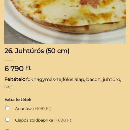
26. Juhtúrós (50 cm)
6 790
Ft
Feltétek:
fokhagymás-tejfölös alap, bacon, juhtúró,
sajt
Extra feltétek
Ananász
(+690 Ft)
Csípős zöldpaprika
(+690 Ft)