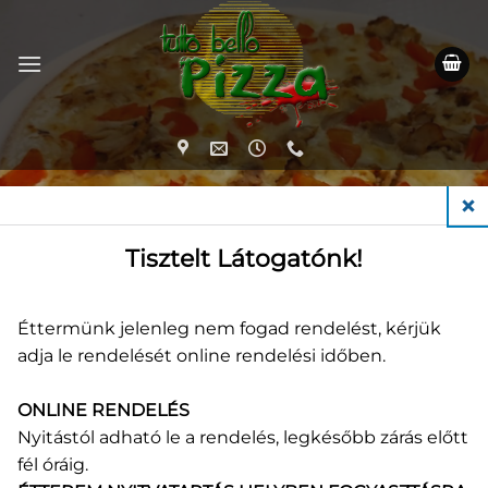
Skip
to
content
KEZDŐLAP
/
PIZZÁK (50 CM)
CLO
Tisztelt Látogatónk!
Éttermünk jelenleg nem fogad rendelést, kérjük
adja le rendelését online rendelési időben.
50 cm
ONLINE RENDELÉS
Nyitástól adható le a rendelés, legkésőbb zárás előtt
fél óráig.