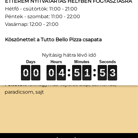
ÉTTEREM NYITVATARTÁS HELYBEN FOGYASZTÁSRA
Hétfő - csütörtök: 11:00 - 21:00
Péntek - szombat: 11:00 - 22:00
Vasárnap: 12:00 - 21:00
Köszönettel: a Tutto Bello Pizza csapata
25. Verti (50 cm)
Nyitásig hátra lévő idő
0
0
0
0
0
0
0
0
0
4
4
4
5
5
5
1
1
1
5
5
5
3
3
3
0
0
0
4
5
1
5
3
6 790
Ft
Feltétek:
fokhagymás-tejfölös alap, csirkehús,
paradicsom, sajt