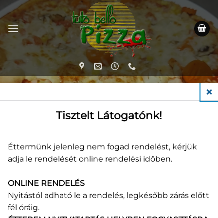
Skip
to
content
KEZDŐLAP
/
PIZZÁK (50 CM)
CLO
Tisztelt Látogatónk!
Éttermünk jelenleg nem fogad rendelést, kérjük
adja le rendelését online rendelési időben.
50 cm
ONLINE RENDELÉS
Nyitástól adható le a rendelés, legkésőbb zárás előtt
fél óráig.