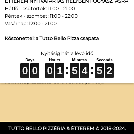
ÉTTEREM NYITVATARTÁS HELYBEN FOGYASZTÁSRA
Hétfő - csütörtök: 11:00 - 21:00
Péntek - szombat: 11:00 - 22:00
Vasárnap: 12:00 - 21:00
Köszönettel: a Tutto Bello Pizza csapata
19. Vegetariana (50 cm)
Nyitásig hátra lévő idő
0
0
0
0
0
0
0
0
0
1
1
1
5
5
5
4
4
4
5
5
5
1
2
0
0
0
1
5
4
5
6 790
Ft
2
1
Feltétek:
pizzaszósz, párolt zöldségek, sajt
TUTTO BELLO PIZZÉRIA & ÉTTEREM © 2018-2024.