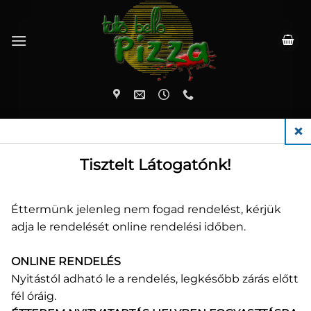
Skip
to
content
KEZDŐLAP
/
PIZZÁK (30 CM)
CLO
Tisztelt Látogatónk!
Éttermünk jelenleg nem fogad rendelést, kérjük
adja le rendelését online rendelési időben.
30 cm
ONLINE RENDELÉS
Nyitástól adható le a rendelés, legkésőbb zárás előtt
fél óráig.