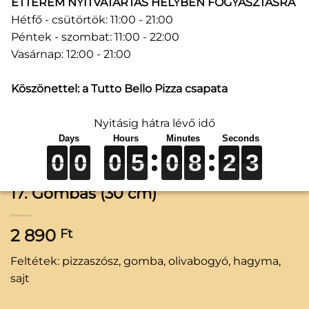
ÉTTEREM NYITVATARTÁS HELYBEN FOGYASZTÁSRA
Hétfő - csütörtök: 11:00 - 21:00
Péntek - szombat: 11:00 - 22:00
Vasárnap: 12:00 - 21:00
Köszönettel: a Tutto Bello Pizza csapata
Nyitásig hátra lévő idő
0
0
0
0
0
0
0
0
0
5
5
5
0
0
0
8
8
8
2
2
2
3
3
3
0
0
0
5
0
8
2
3
17. Gombás (30 cm)
2 890
Ft
Feltétek: pizzaszósz, gomba, olivabogyó, hagyma,
sajt