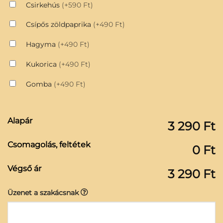
Csirkehús
(+590 Ft)
Csípős zöldpaprika
(+490 Ft)
Hagyma
(+490 Ft)
Kukorica
(+490 Ft)
Gomba
(+490 Ft)
Alapár
3 290 Ft
Csomagolás, feltétek
0 Ft
Végső ár
3 290 Ft
Üzenet a szakácsnak