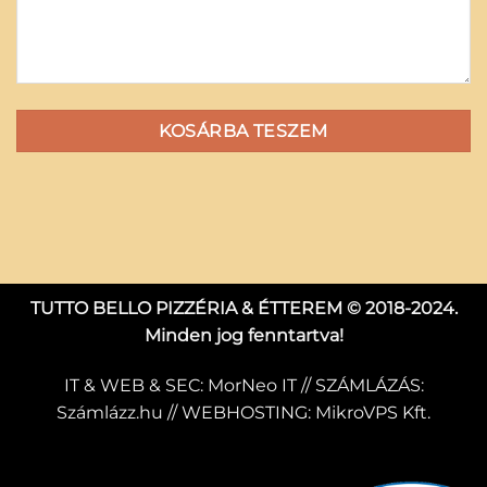
KOSÁRBA TESZEM
TUTTO BELLO PIZZÉRIA & ÉTTEREM © 2018-2024.
Minden jog fenntartva!
IT & WEB & SEC:
MorNeo IT
// SZÁMLÁZÁS:
Számlázz.hu
// WEBHOSTING:
MikroVPS Kft.