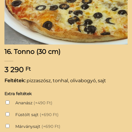
16. Tonno (30 cm)
3 290
Ft
Feltétek:
pizzaszósz, tonhal, olivabogyó, sajt
Extra feltétek
Ananász
(+490 Ft)
Füstölt sajt
(+690 Ft)
Márványsajt
(+690 Ft)