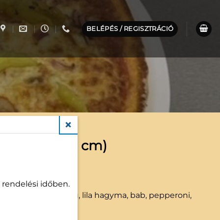
BELÉPÉS / REGISZTRÁCIÓ
CLOSE
. Piedone (50 cm)
490
Ft
 rendelési időben.
tek:
bolognese ragu, lila hagyma, bab, pepperoni,