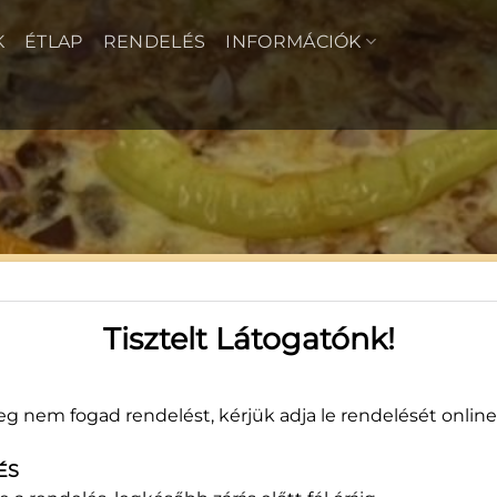
K
ÉTLAP
RENDELÉS
INFORMÁCIÓK
15
Tisztelt Látogatónk!
7 
g nem fogad rendelést, kérjük adja le rendelését online
Felté
sajt
ÉS