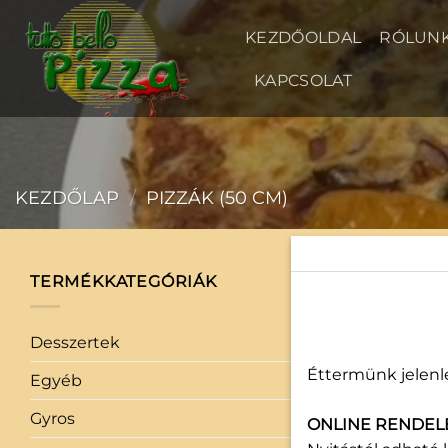
Skip
to
KEZDŐOLDAL
RÓLUN
content
KAPCSOLAT
KEZDŐLAP
/
PIZZÁK (50 CM)
TERMÉKKATEGÓRIÁK
50 cm
Desszertek
(3)
Éttermünk jelenle
Egyéb
(0)
Gyros
(1)
ONLINE RENDEL