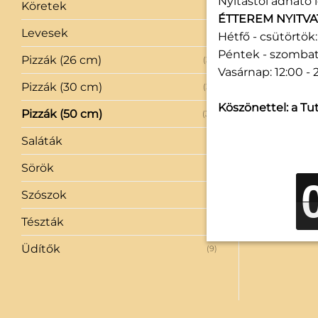
Nyitástól adható l
Köretek
(1)
ÉTTEREM NYITVA
Levesek
(2)
Hétfő - csütörtök: 
Péntek - szombat:
Pizzák (26 cm)
(35)
Vasárnap: 12:00 - 
Pizzák (30 cm)
(35)
Köszönettel: a Tut
Pizzák (50 cm)
(34)
Saláták
(3)
Sörök
(11)
Szószok
(6)
Tészták
(4)
Üdítők
(9)