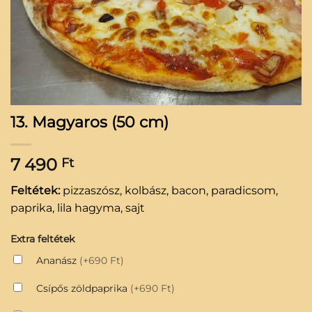
13. Magyaros (50 cm)
7 490
Ft
Feltétek:
pizzaszósz, kolbász, bacon, paradicsom,
paprika, lila hagyma, sajt
Extra feltétek
Ananász
(+690 Ft)
Csípős zöldpaprika
(+690 Ft)