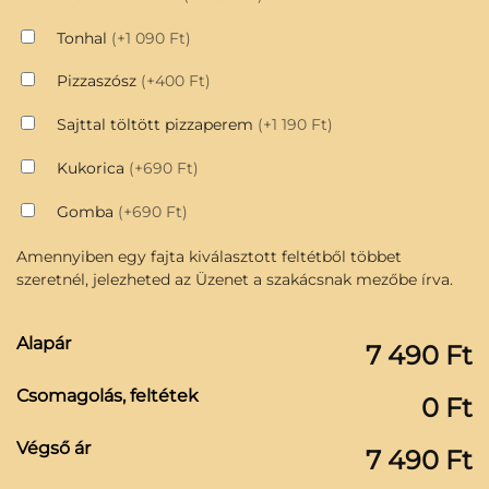
Tonhal
(+1 090 Ft)
Pizzaszósz
(+400 Ft)
Sajttal töltött pizzaperem
(+1 190 Ft)
Kukorica
(+690 Ft)
Gomba
(+690 Ft)
Amennyiben egy fajta kiválasztott feltétből többet
szeretnél, jelezheted az Üzenet a szakácsnak mezőbe írva.
Alapár
7 490 Ft
Csomagolás, feltétek
0 Ft
Végső ár
7 490 Ft