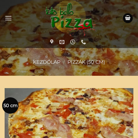
Skip
to
content
KEZDŐLAP
/
PIZZÁK (50 CM)
50 cm