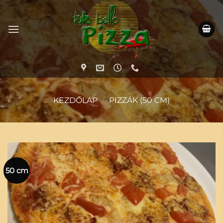
Skip
to
content
KEZDŐLAP
/
PIZZÁK (50 CM)
50 cm