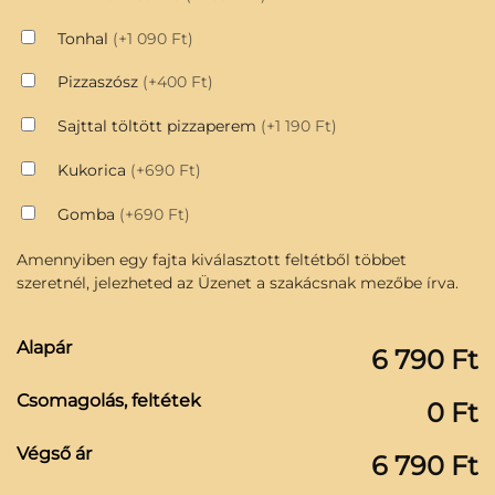
Tonhal
(+1 090 Ft)
Pizzaszósz
(+400 Ft)
Sajttal töltött pizzaperem
(+1 190 Ft)
Kukorica
(+690 Ft)
Gomba
(+690 Ft)
Amennyiben egy fajta kiválasztott feltétből többet
szeretnél, jelezheted az Üzenet a szakácsnak mezőbe írva.
Alapár
6 790 Ft
Csomagolás, feltétek
0 Ft
Végső ár
6 790 Ft