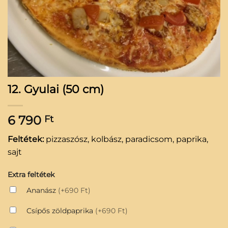
12. Gyulai (50 cm)
6 790
Ft
Feltétek:
pizzaszósz, kolbász, paradicsom, paprika,
sajt
Extra feltétek
Ananász
(+690 Ft)
Csípős zöldpaprika
(+690 Ft)