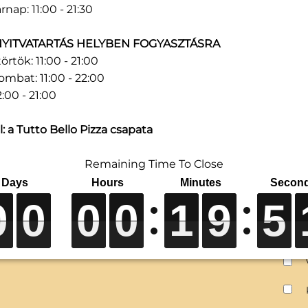
rnap: 11:00 - 21:30
YITVATARTÁS HELYBEN FOGYASZTÁSRA
örtök: 11:00 - 21:00
ombat: 11:00 - 22:00
:00 - 21:00
: a Tutto Bello Pizza csapata
Remaining Time To Close
0
0
0
0
0
0
0
0
0
0
0
0
0
0
0
0
1
1
1
1
9
9
9
9
5
5
5
5