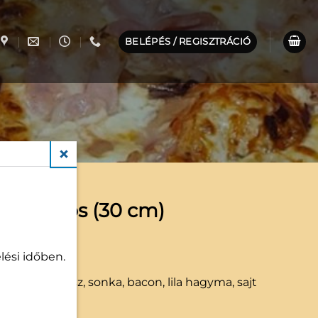
BELÉPÉS / REGISZTRÁCIÓ
CLOSE
. Baconos (30 cm)
090
Ft
lési időben.
tek:
pizzaszósz, sonka, bacon, lila hagyma, sajt
feltétek