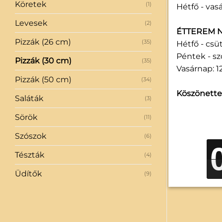
Köretek
(1)
Hétfő - vasá
Levesek
(2)
ÉTTEREM N
Pizzák (26 cm)
(35)
Hétfő - csüt
Péntek - sz
Pizzák (30 cm)
(35)
Vasárnap: 12
Pizzák (50 cm)
(34)
Köszönettel
Saláták
(3)
Sörök
(11)
Szószok
(6)
Tészták
(4)
Üdítők
(9)