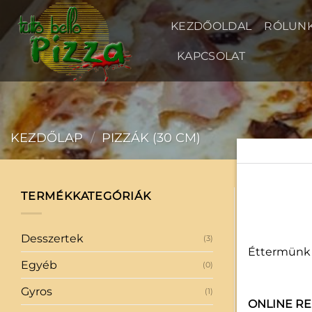
Skip
to
KEZDŐOLDAL
RÓLUN
content
KAPCSOLAT
KEZDŐLAP
/
PIZZÁK (30 CM)
TERMÉKKATEGÓRIÁK
30 cm
Desszertek
(3)
Éttermünk h
Egyéb
(0)
Gyros
(1)
ONLINE R