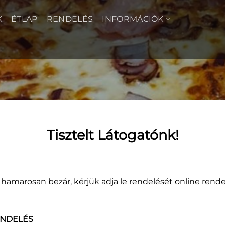
K
ÉTLAP
RENDELÉS
INFORMÁCIÓK
Tisztelt Látogatónk!
06
3 
amarosan bezár, kérjük adja le rendelését online rende
Felté
ENDELÉS
Extra 