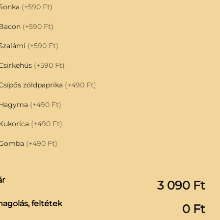
Sonka
(+590 Ft)
Bacon
(+590 Ft)
Szalámi
(+590 Ft)
Csirkehús
(+590 Ft)
Csípős zöldpaprika
(+490 Ft)
Hagyma
(+490 Ft)
Kukorica
(+490 Ft)
Gomba
(+490 Ft)
ár
3 090 Ft
agolás, feltétek
0 Ft