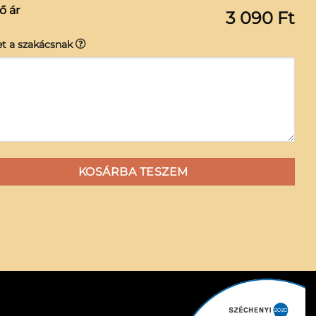
ő ár
3 090 Ft
t a szakácsnak
KOSÁRBA TESZEM