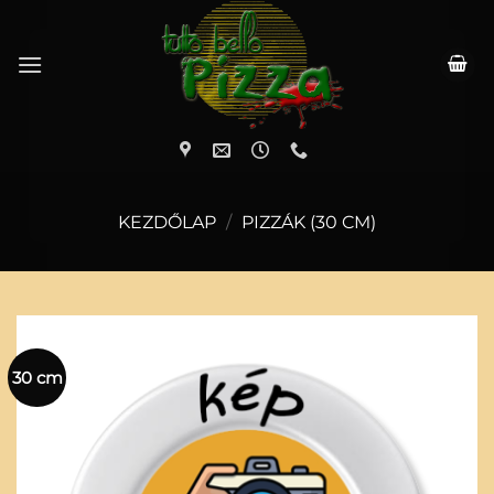
Skip
to
content
KEZDŐLAP
/
PIZZÁK (30 CM)
30 cm