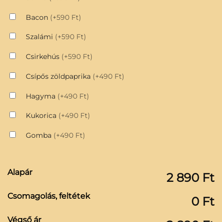
Bacon
(+590 Ft)
Szalámi
(+590 Ft)
Csirkehús
(+590 Ft)
Csípős zöldpaprika
(+490 Ft)
Hagyma
(+490 Ft)
Kukorica
(+490 Ft)
Gomba
(+490 Ft)
Alapár
2 890 Ft
Csomagolás, feltétek
0 Ft
Végső ár