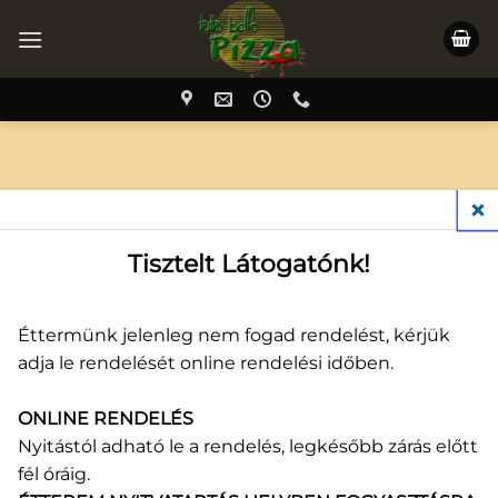
NYITVATARTÁS
CLO
Tisztelt Látogatónk!
Lorem ipsum dolor sit amet, consectetuer adipiscing elit,
sed diam nonummy nibh euismod tincidunt ut laoreet
dolore magna aliquam erat volutpat.
Éttermünk jelenleg nem fogad rendelést, kérjük
adja le rendelését online rendelési időben.
ALLERGÉN INFORMÁCIÓK
ONLINE RENDELÉS
Nyitástól adható le a rendelés, legkésőbb zárás előtt
Lorem ipsum dolor sit amet, consectetuer adipiscing elit,
fél óráig.
sed diam nonummy nibh euismod tincidunt ut laoreet