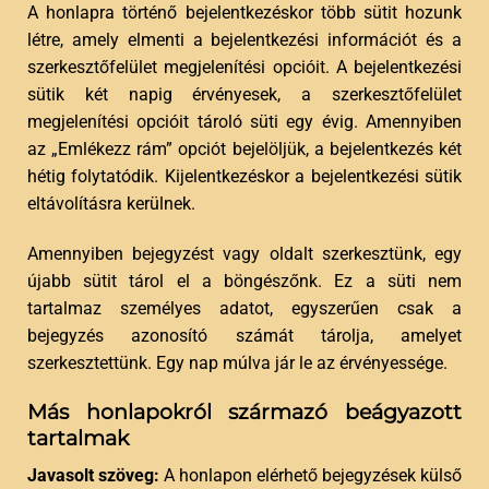
A honlapra történő bejelentkezéskor több sütit hozunk
létre, amely elmenti a bejelentkezési információt és a
szerkesztőfelület megjelenítési opcióit. A bejelentkezési
sütik két napig érvényesek, a szerkesztőfelület
megjelenítési opcióit tároló süti egy évig. Amennyiben
az „Emlékezz rám” opciót bejelöljük, a bejelentkezés két
hétig folytatódik. Kijelentkezéskor a bejelentkezési sütik
eltávolításra kerülnek.
Amennyiben bejegyzést vagy oldalt szerkesztünk, egy
újabb sütit tárol el a böngészőnk. Ez a süti nem
tartalmaz személyes adatot, egyszerűen csak a
bejegyzés azonosító számát tárolja, amelyet
szerkesztettünk. Egy nap múlva jár le az érvényessége.
Más honlapokról származó beágyazott
tartalmak
Javasolt szöveg:
A honlapon elérhető bejegyzések külső