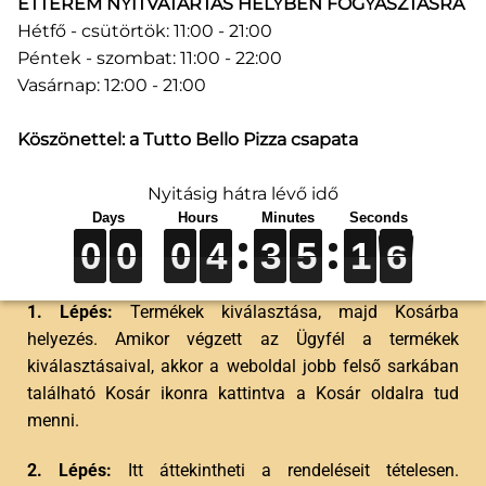
ÉTTEREM NYITVATARTÁS HELYBEN FOGYASZTÁSRA
dolore magna aliquam erat volutpat.
Hétfő - csütörtök: 11:00 - 21:00
Péntek - szombat: 11:00 - 22:00
KISZÁLLÍTÁSI DÍJAK
Vasárnap: 12:00 - 21:00
Lorem ipsum dolor sit amet, consectetuer adipiscing elit,
Köszönettel: a Tutto Bello Pizza csapata
sed diam nonummy nibh euismod tincidunt ut laoreet
dolore magna aliquam erat volutpat.
Nyitásig hátra lévő idő
AZ ÁRUHÁZ KEZELÉSE
0
0
0
0
0
0
0
0
0
4
4
4
3
3
3
5
5
5
1
1
1
5
5
5
0
0
0
4
3
5
1
5
1. Lépés:
Termékek kiválasztása, majd Kosárba
helyezés. Amikor végzett az Ügyfél a termékek
kiválasztásaival, akkor a weboldal jobb felső sarkában
található Kosár ikonra kattintva a Kosár oldalra tud
menni.
2. Lépés:
Itt áttekintheti a rendeléseit tételesen.