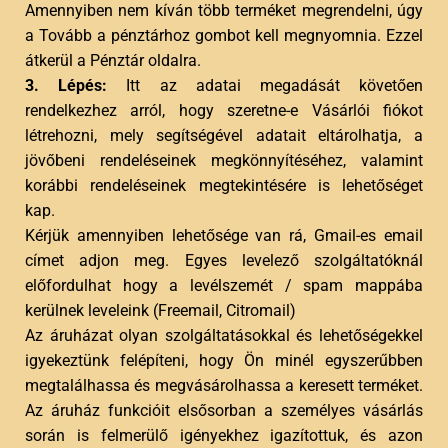
Amennyiben nem kíván több terméket megrendelni, úgy
a Tovább a pénztárhoz gombot kell megnyomnia. Ezzel
átkerül a Pénztár oldalra.
3. Lépés:
Itt az adatai megadását követően
rendelkezhez arról, hogy szeretne-e Vásárlói fiókot
létrehozni, mely segítségével adatait eltárolhatja, a
jövőbeni rendeléseinek megkönnyítéséhez, valamint
korábbi rendeléseinek megtekintésére is lehetőséget
kap.
Kérjük amennyiben lehetősége van rá, Gmail-es email
címet adjon meg. Egyes levelező szolgáltatóknál
előfordulhat hogy a levélszemét / spam mappába
kerülnek leveleink (Freemail, Citromail)
Az áruházat olyan szolgáltatásokkal és lehetőségekkel
igyekeztünk felépíteni, hogy Ön minél egyszerűbben
megtalálhassa és megvásárolhassa a keresett terméket.
Az áruház funkcióit elsősorban a személyes vásárlás
során is felmerülő igényekhez igazítottuk, és azon