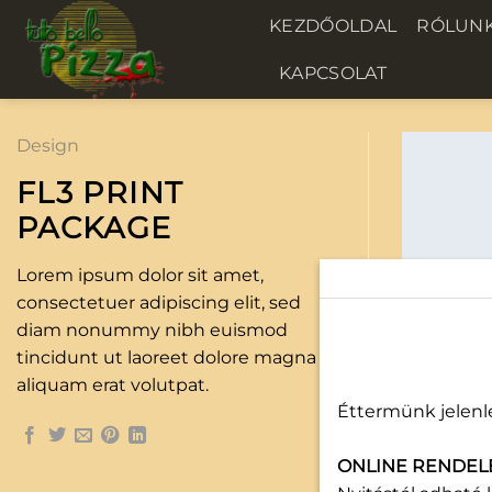
Skip
KEZDŐOLDAL
RÓLUN
to
content
KAPCSOLAT
Design
FL3 PRINT
PACKAGE
Lorem ipsum dolor sit amet,
consectetuer adipiscing elit, sed
diam nonummy nibh euismod
tincidunt ut laoreet dolore magna
aliquam erat volutpat.
Éttermünk jelenle
ONLINE RENDEL