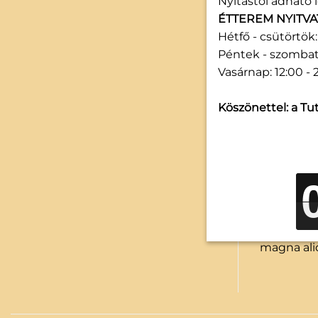
Nyitástól adható l
ÉTTEREM NYITVA
Hétfő - csütörtök: 
Péntek - szombat:
Vasárnap: 12:00 - 
Köszönettel: a Tut
Lorem ips
magna ali