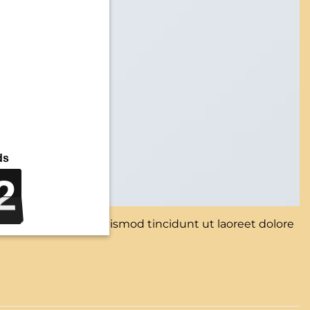
2
2
2
2
iam nonummy nibh euismod tincidunt ut laoreet dolore